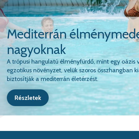
Szaunaparkunkban garan
méregtelenítés
A szauna egy olyan atmoszférát teremt számunkra
stresszt, és a nyugalomra késztet, valamint közis
a test és a lélek együtt!
Részletek