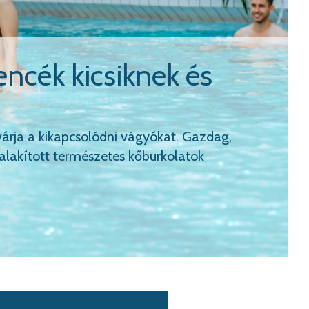
tált az izzasztó
, amely teljes egészében segít mellőzni a
mert jótékony hatásai vannak. Tisztuljon meg