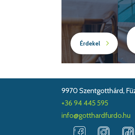
Érdekel
9970 Szentgotthárd, Füze
+36 94 445 595
info@gotthardfurdo.hu