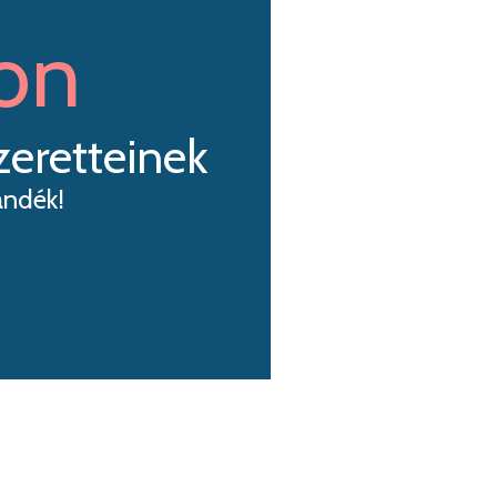
on
zeretteinek
ándék!