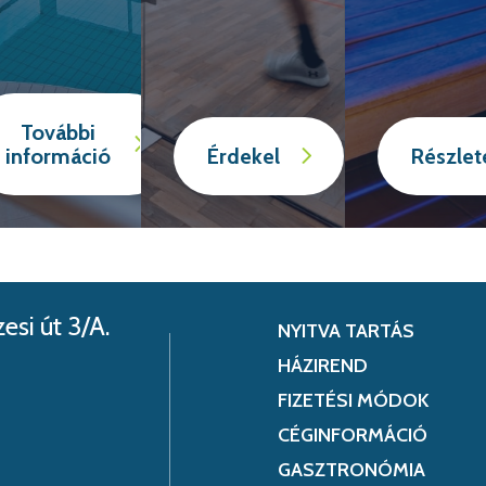
További
információ
Érdekel
Részlet
si út 3/A.
NYITVA TARTÁS
HÁZIREND
FIZETÉSI MÓDOK
CÉGINFORMÁCIÓ
GASZTRONÓMIA