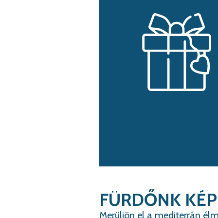
FÜRDŐNK KÉ
Merüljön el a mediterrán él