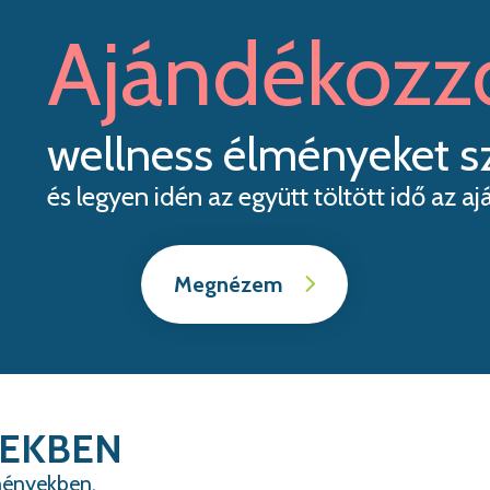
Ajándékozz
wellness élményeket s
és legyen idén az együtt töltött idő az aj
Megnézem
PEKBEN
ményekben.