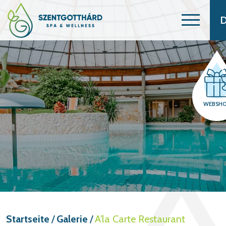
WEBSH
Startseite
/
Galerie
/
A'la Carte Restaurant