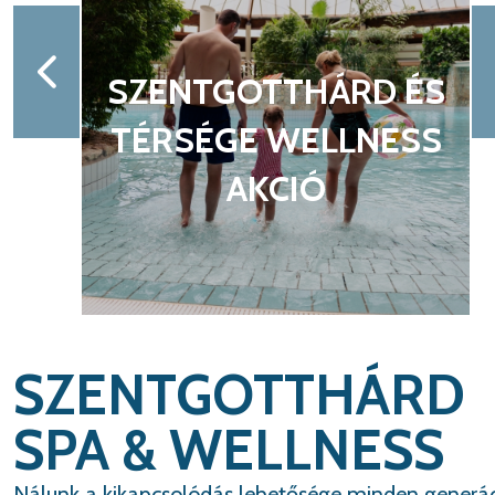
ÉS
SS
KIADÓ BÉRLETI
EGYSÉG
SZENTGOTTHÁRD
SPA & WELLNESS
Nálunk a kikapcsolódás lehetősége minden generá