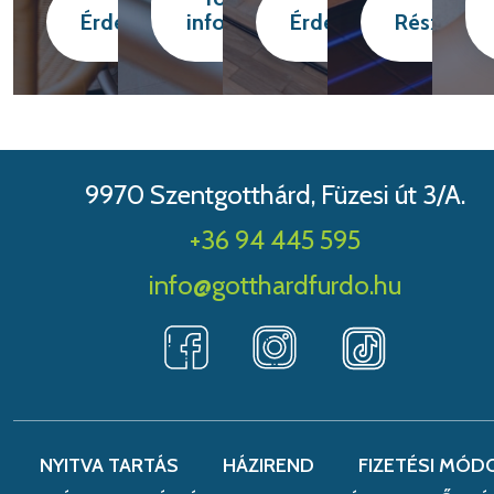
Érdekel
információ
Érdekel
Részletek
9970 Szentgotthárd, Füzesi út 3/A.
+36 94 445 595
info@gotthardfurdo.hu
NYITVA TARTÁS
HÁZIREND
FIZETÉSI MÓD