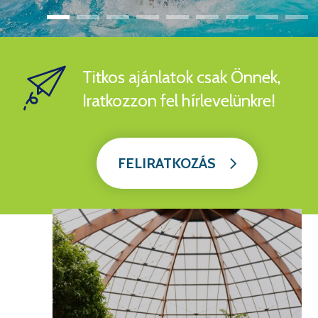
Titkos ajánlatok csak Önnek,
Iratkozzon fel hírlevelünkre!
FELIRATKOZÁS