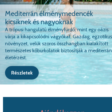
Szaunaparkunkban garantált az
izzasztó méregtelenítés
A szauna egy olyan atmoszférát teremt számunkr
amely teljes egészében segít mellőzni a stresszt, é
nyugalomra késztet, valamint közismert jótékony
hatásai vannak. Tisztuljon meg a test és a lélek
együtt!
Részletek