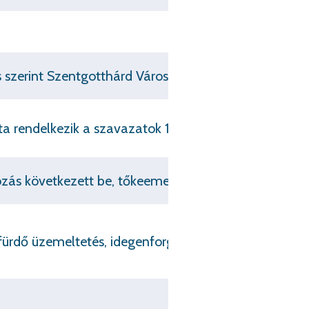
szerint Szentgotthárd Város Önkormányzata és a Zalai
ta rendelkezik a szavazatok 100%-val.
tozás következett be, tőkeemelés folytán a jegyzett 
lfürdő üzemeltetés, idegenforgalmi tevékenység)