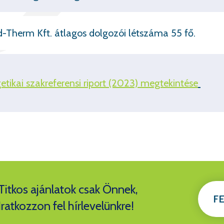
-Therm Kft. átlagos dolgozói létszáma 55 fő.
etikai szakreferensi riport (2023) megtekintése
Titkos ajánlatok csak Önnek,
F
Iratkozzon fel hírlevelünkre!