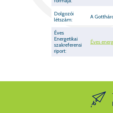
formája:
Dolgozói
A Gotthárd
létszám:
Éves
Energetikai
Éves energ
szakreferensi
riport: