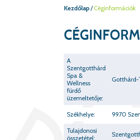
Kezdőlap
/
Céginformációk
CÉGINFORM
A
Szentgotthárd
Spa &
Gotthárd-T
Wellness
fürdő
üzemeltetője:
Székhelye:
9970 Szent
Tulajdonosi
Szentgott
összetétel: