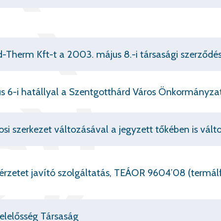
-Therm Kft-t a 2003. május 8.-i társasági szerződés 
us 6-i hatállyal a Szentgotthárd Város Önkormányza
osi szerkezet változásával a jegyzett tőkében is vál
zérzetet javító szolgáltatás, TEÁOR 9604’08 (termá
Felelősség Társaság