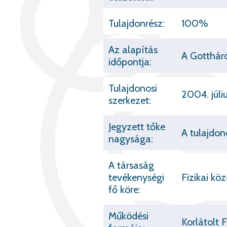
Tulajdonrész:
100%
Az alapítás
A Gotthárd
időpontja:
Tulajdonosi
2004. júli
szerkezet:
Jegyzett tőke
A tulajdon
nagysága:
A társaság
tevékenységi
Fizikai kö
fő köre:
Működési
Korlátolt 