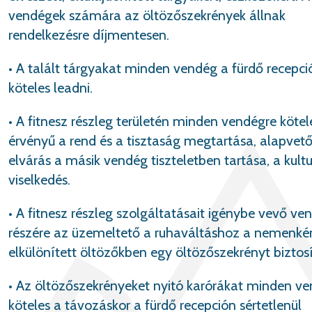
vendégek számára az öltözőszekrények állnak
rendelkezésre díjmentesen.
• A talált tárgyakat minden vendég a fürdő recepci
köteles leadni.
• A fitnesz részleg területén minden vendégre köte
érvényű a rend és a tisztaság megtartása, alapvet
elvárás a másik vendég tiszteletben tartása, a kultu
viselkedés.
• A fitnesz részleg szolgáltatásait igénybe vevő ve
részére az üzemeltető a ruhaváltáshoz a nemenké
elkülönített öltözőkben egy öltözőszekrényt biztosí
• Az öltözőszekrényeket nyitó karórákat minden v
köteles a távozáskor a fürdő recepción sértetlenül