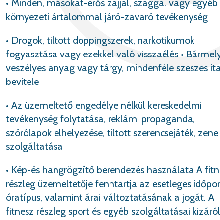
• Minden, másokat-erős zajjal, szaggal vagy egyéb
környezeti ártalommal járó-zavaró tevékenység
• Drogok, tiltott doppingszerek, narkotikumok
fogyasztása vagy ezekkel való visszaélés • Bármel
veszélyes anyag vagy tárgy, mindenféle szeszes ita
bevitele
• Az üzemeltető engedélye nélkül kereskedelmi
tevékenység folytatása, reklám, propaganda,
szórólapok elhelyezése, tiltott szerencsejáték, zene
szolgáltatása
• Kép-és hangrögzítő berendezés használata A fitn
részleg üzemeltetője fenntartja az esetleges időpo
óratípus, valamint árai változtatásának a jogát. A
fitnesz részleg sport és egyéb szolgáltatásai kizáró