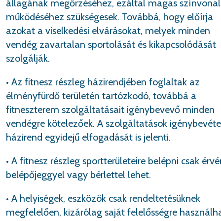
állagának megőrzéséhez, ezáltal magas színvonal
működéséhez szükségesek. Továbbá, hogy előírja
azokat a viselkedési elvárásokat, melyek minden
vendég zavartalan sportolását és kikapcsolódását
szolgálják.
• Az fitnesz részleg házirendjében foglaltak az
élményfürdő területén tartózkodó, továbbá a
fitneszterem szolgáltatásait igénybevevő minden
vendégre kötelezőek. A szolgáltatások igénybevéte
házirend egyidejű elfogadását is jelenti.
• A fitnesz részleg sportterületeire belépni csak érv
belépőjeggyel vagy bérlettel lehet.
• A helyiségek, eszközök csak rendeltetésüknek
megfelelően, kizárólag saját felelősségre használh