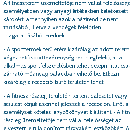
A fitneszterem üzemeltetője nem vállal felelőssége
személyekben vagy anyagi értékekben keletkezett
károkért, amennyiben azok a házirend be nem
tartásából, illetve a vendégek felelőtlen
magatartásából erednek.
• A sporttermek területére kizárólag az adott tere
végezhető sporttevékenységnek megfelelő, arra
alkalmas sportfelszerelésben lehet belépni, ital csa
zárható műanyag palackban vihető be. Étkezni
kizárólag a recepció, büfé területén lehet.
• A fitnesz részleg területén történt balesetet vagy
sérülést kérjük azonnal jelezzék a recepción. Erről a
személyzet köteles jegyzőkönyvet kiállítani. • A fit
részleg üzemeltetője nem vállal felelősséget az
elveszett, eltulajdonított tárgyakért, eszközökért. A