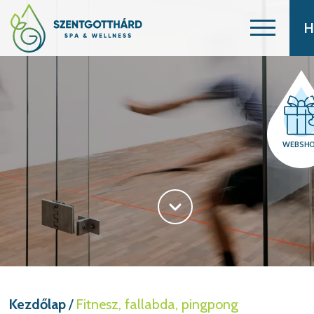
H
WEBSH
Kezdőlap
/
Fitnesz, fallabda, pingpong