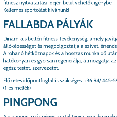
fitnesz nyitvatartási idején belül vehetők igénybe.
Kellemes sportolást kívánunk!
FALLABDA PÁLYÁK
Dinamikus beltéri fitness-tevékenység, amely javítj
állóképességet és megdolgoztatja a szívet, érrends
A rohanó hétköznapok és a hosszas munkaidő utá
hatékonyan és gyorsan regenerálja, átmozgatja az
egész testet, szervezetet.
Előzetes időpontfoglalás szükséges: +36 94/ 445-5
(1-es mellék)
PINGPONG
A pingpong, más néven asztalitenisz, egy dinamiku