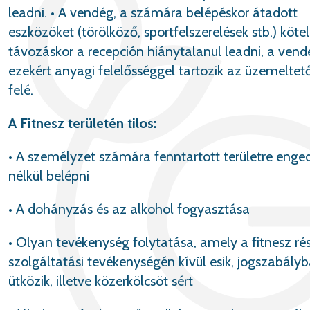
leadni. • A vendég, a számára belépéskor átadott
eszközöket (törölköző, sportfelszerelések stb.) köte
távozáskor a recepción hiánytalanul leadni, a vend
ezekért anyagi felelősséggel tartozik az üzemeltet
felé.
A Fitnesz területén tilos:
• A személyzet számára fenntartott területre enge
nélkül belépni
• A dohányzás és az alkohol fogyasztása
• Olyan tevékenység folytatása, amely a fitnesz ré
szolgáltatási tevékenységén kívül esik, jogszabály
ütközik, illetve közerkölcsöt sért