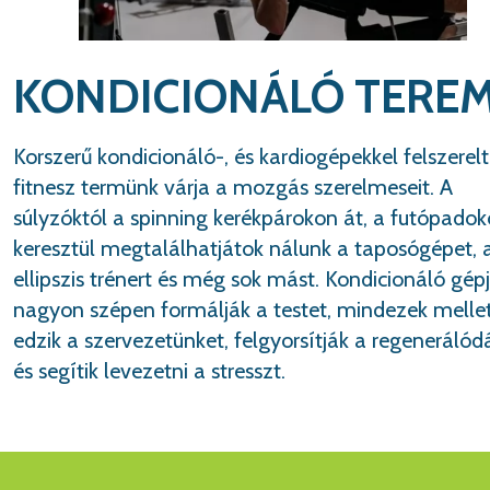
KONDICIONÁLÓ TERE
Korszerű kondicionáló-, és kardiogépekkel felszerelt
fitnesz termünk várja a mozgás szerelmeseit. A
súlyzóktól a spinning kerékpárokon át, a futópado
keresztül megtalálhatjátok nálunk a taposógépet, 
ellipszis trénert és még sok mást. Kondicionáló gép
nagyon szépen formálják a testet, mindezek melle
edzik a szervezetünket, felgyorsítják a regenerálód
és segítik levezetni a stresszt.