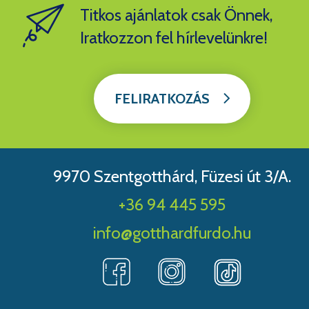
Titkos ajánlatok csak Önnek,
Iratkozzon fel hírlevelünkre!
FELIRATKOZÁS
9970 Szentgotthárd, Füzesi út 3/A.
+36 94 445 595
info@gotthardfurdo.hu