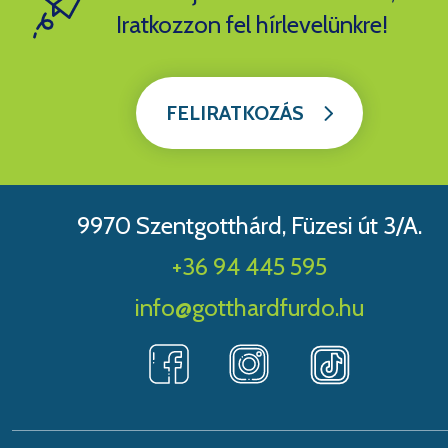
Iratkozzon fel hírlevelünkre!
FELIRATKOZÁS
9970 Szentgotthárd, Füzesi út 3/A.
+36 94 445 595
info@gotthardfurdo.hu